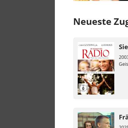
Neueste Zu
Si
200
Gei
Fr
202