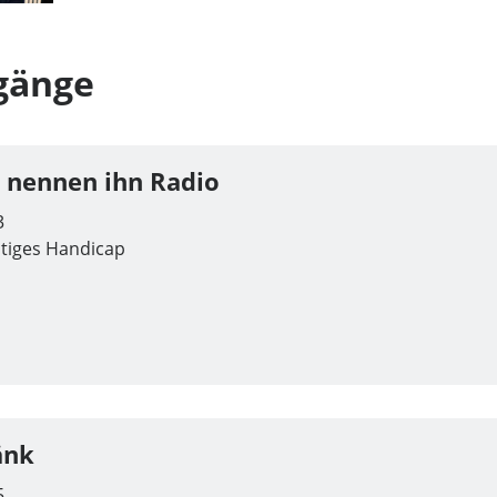
gänge
e nennen ihn Radio
3
stiges Handicap
änk
5