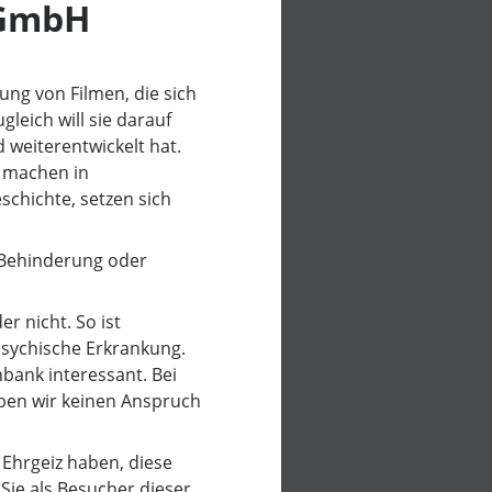
gGmbH
ng von Filmen, die sich
eich will sie darauf
 weiterentwickelt hat.
e machen in
chichte, setzen sich
, Behinderung oder
r nicht. So ist
 psychische Erkrankung.
nbank interessant. Bei
ben wir keinen Anspruch
 Ehrgeiz haben, diese
Sie als Besucher dieser