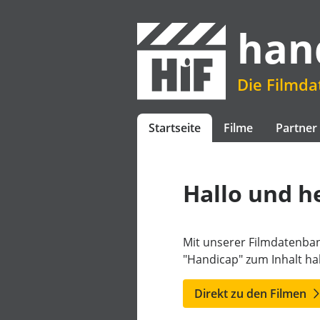
han
Die Filmd
Startseite
Filme
Partner
Hallo und h
Mit unserer Filmdatenban
"Handicap" zum Inhalt h
Direkt zu den Filmen