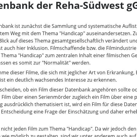
tenbank der Reha-Südwest 
nbank ist zunächst die Sammlung und systematische Auflistu
ktem Weg mit dem Thema "Handicap" auseinandersetzen. Zugl
Blick auf dieses Thema gesamtgesellschaftlich verändert und
t auch hier Inklusion. Filmschaffende bzw. die Filmindustri
ema "Handicap" zum zentralen Inhalt einer filmischen Ges
ssen es somit zur "Normalität" werden.
me dieser Filme, die sich mit jeglicher Art von Erkrankung
ist ein deutlich wachsendes Interesse zu erkennen.
ntscheiden, ob ein Film dieser Datenbank angehören sollte ode
r Film über einen Serienmörder zugleich ein Film über eine
ausdrücklich thematisiert ist, wird ein Film für diese Date
 Entscheidung eine Frage der Einschätzung und daher erhe
r nicht jeden Film zum Thema "Handicap". Da wir jedoch den
wie möglich zu gestalten, sind wir unter anderem auch auf 