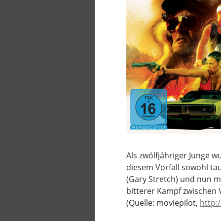
Als zwölfjähriger Junge w
diesem Vorfall sowohl ta
(Gary Stretch) und nun 
bitterer Kampf zwischen 
(Quelle: moviepilot,
http: