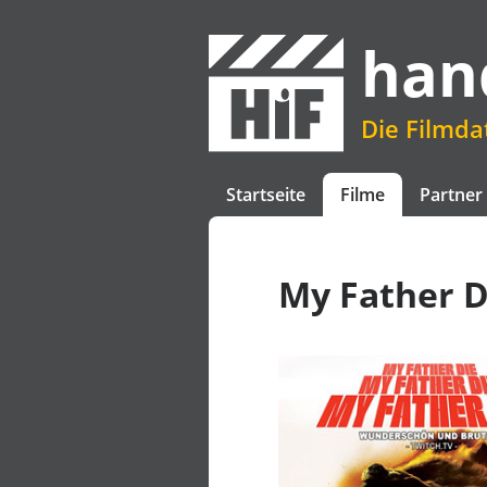
han
Die Filmd
Startseite
Filme
Partner
My Father D