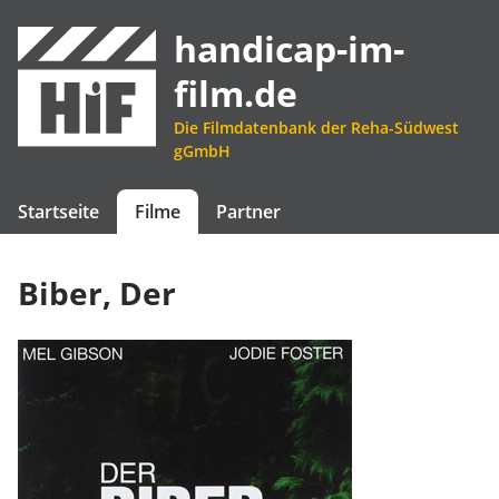
handicap-im-
film.de
Die Filmdatenbank der Reha-Südwest
gGmbH
Startseite
Filme
Partner
Biber, Der