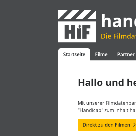
han
Die Filmd
Startseite
Filme
Partner
Hallo und h
Mit unserer Filmdatenban
"Handicap" zum Inhalt h
Direkt zu den Filmen