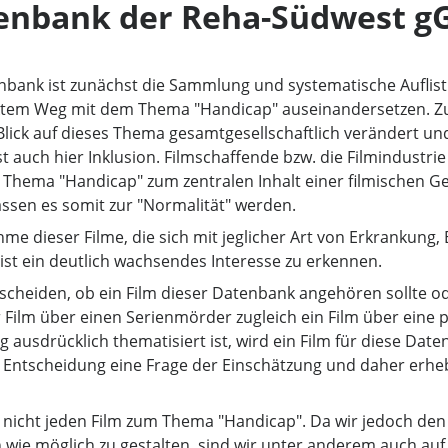
tenbank der Reha-Südwest 
nbank ist zunächst die Sammlung und systematische Auflistu
ktem Weg mit dem Thema "Handicap" auseinandersetzen. Zugl
Blick auf dieses Thema gesamtgesellschaftlich verändert und
t auch hier Inklusion. Filmschaffende bzw. die Filmindustri
ema "Handicap" zum zentralen Inhalt einer filmischen Ges
ssen es somit zur "Normalität" werden.
me dieser Filme, die sich mit jeglicher Art von Erkrankung
ist ein deutlich wachsendes Interesse zu erkennen.
ntscheiden, ob ein Film dieser Datenbank angehören sollte ode
r Film über einen Serienmörder zugleich ein Film über eine
ausdrücklich thematisiert ist, wird ein Film für diese Date
 Entscheidung eine Frage der Einschätzung und daher erhe
r nicht jeden Film zum Thema "Handicap". Da wir jedoch den
wie möglich zu gestalten, sind wir unter anderem auch auf 