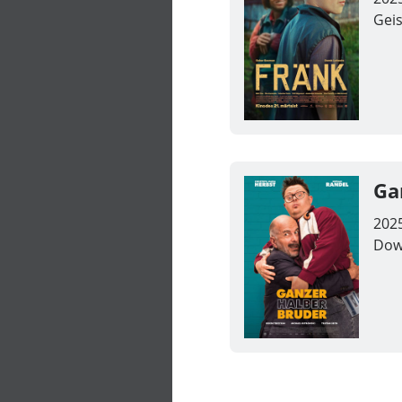
Geis
Ga
202
Dow