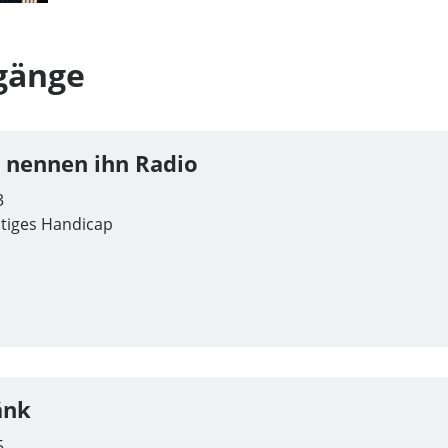
gänge
e nennen ihn Radio
3
stiges Handicap
änk
5