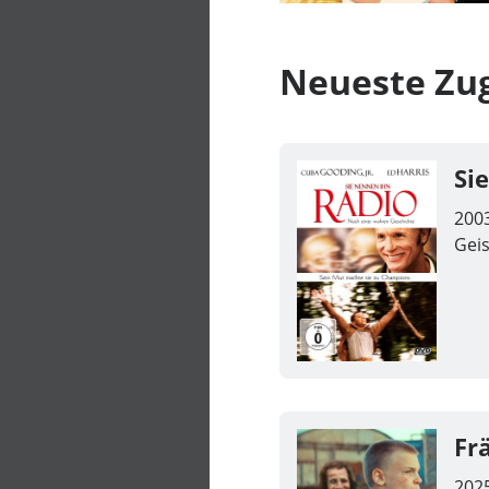
Neueste Zu
Si
200
Gei
Fr
202