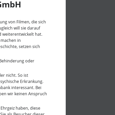
gGmbH
ng von Filmen, die sich
eich will sie darauf
 weiterentwickelt hat.
e machen in
chichte, setzen sich
, Behinderung oder
r nicht. So ist
 psychische Erkrankung.
nbank interessant. Bei
ben wir keinen Anspruch
 Ehrgeiz haben, diese
Sie als Besucher dieser