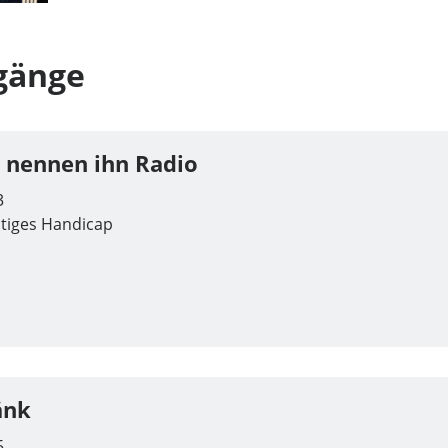
gänge
e nennen ihn Radio
3
stiges Handicap
änk
5