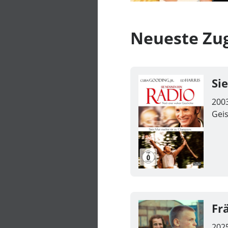
Neueste Zu
Si
200
Gei
Fr
202