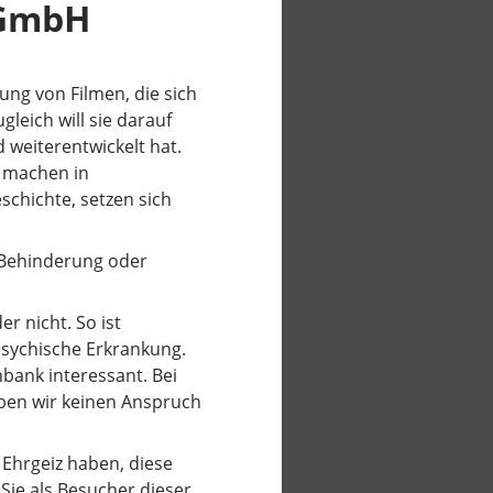
gGmbH
ng von Filmen, die sich
eich will sie darauf
 weiterentwickelt hat.
e machen in
chichte, setzen sich
, Behinderung oder
r nicht. So ist
 psychische Erkrankung.
nbank interessant. Bei
ben wir keinen Anspruch
 Ehrgeiz haben, diese
Sie als Besucher dieser