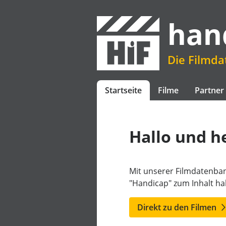
han
Die Filmd
Startseite
Filme
Partner
Hallo und h
Mit unserer Filmdatenban
"Handicap" zum Inhalt h
Direkt zu den Filmen