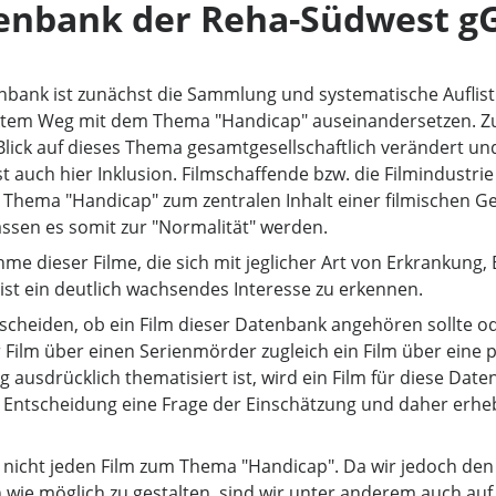
tenbank der Reha-Südwest 
nbank ist zunächst die Sammlung und systematische Auflistu
ktem Weg mit dem Thema "Handicap" auseinandersetzen. Zugl
Blick auf dieses Thema gesamtgesellschaftlich verändert und
t auch hier Inklusion. Filmschaffende bzw. die Filmindustri
ema "Handicap" zum zentralen Inhalt einer filmischen Ges
ssen es somit zur "Normalität" werden.
me dieser Filme, die sich mit jeglicher Art von Erkrankung
ist ein deutlich wachsendes Interesse zu erkennen.
ntscheiden, ob ein Film dieser Datenbank angehören sollte ode
r Film über einen Serienmörder zugleich ein Film über eine
ausdrücklich thematisiert ist, wird ein Film für diese Date
 Entscheidung eine Frage der Einschätzung und daher erhe
r nicht jeden Film zum Thema "Handicap". Da wir jedoch den
wie möglich zu gestalten, sind wir unter anderem auch auf 