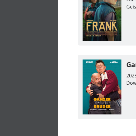
Geis
Ga
202
Dow