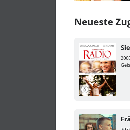
Neueste Zu
Si
200
Gei
Fr
202