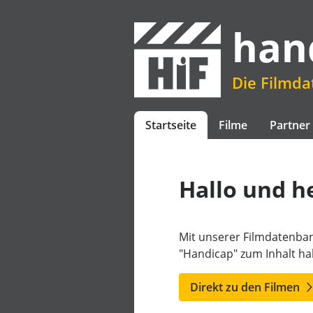
han
Die Filmd
Startseite
Filme
Partner
Hallo und h
Mit unserer Filmdatenban
"Handicap" zum Inhalt h
Direkt zu den Filmen