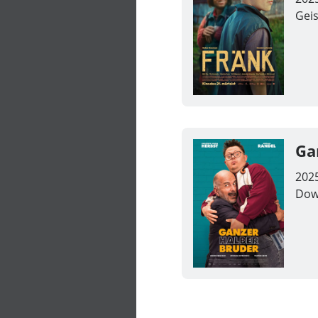
Geis
Ga
202
Dow