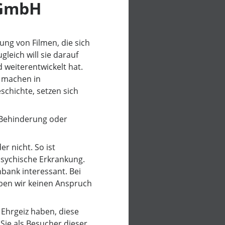
gGmbH
ng von Filmen, die sich
eich will sie darauf
 weiterentwickelt hat.
e machen in
chichte, setzen sich
, Behinderung oder
r nicht. So ist
 psychische Erkrankung.
nbank interessant. Bei
ben wir keinen Anspruch
 Ehrgeiz haben, diese
Sie als Besucher dieser