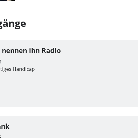
gänge
e nennen ihn Radio
3
stiges Handicap
änk
5