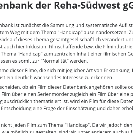
tenbank der Reha-Südwest 
nbank ist zunächst die Sammlung und systematische Auflistu
ktem Weg mit dem Thema "Handicap" auseinandersetzen. Zugl
Blick auf dieses Thema gesamtgesellschaftlich verändert und
t auch hier Inklusion. Filmschaffende bzw. die Filmindustri
ema "Handicap" zum zentralen Inhalt einer filmischen Ges
ssen es somit zur "Normalität" werden.
me dieser Filme, die sich mit jeglicher Art von Erkrankung
ist ein deutlich wachsendes Interesse zu erkennen.
ntscheiden, ob ein Film dieser Datenbank angehören sollte ode
r Film über einen Serienmörder zugleich ein Film über eine
ausdrücklich thematisiert ist, wird ein Film für diese Date
 Entscheidung eine Frage der Einschätzung und daher erhe
r nicht jeden Film zum Thema "Handicap". Da wir jedoch den
wie möglich zu gestalten, sind wir unter anderem auch auf 